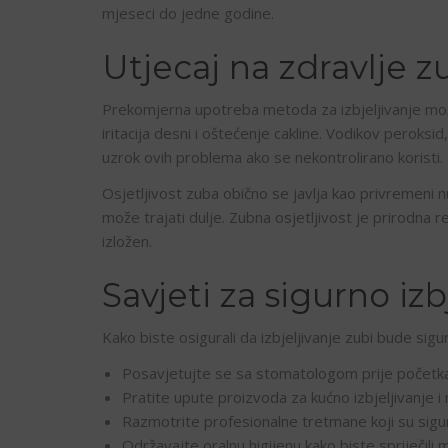
mjeseci do jedne godine.
Utjecaj na zdravlje z
Prekomjerna upotreba metoda za izbjeljivanje mož
iritacija desni i oštećenje cakline. Vodikov peroksid
uzrok ovih problema ako se nekontrolirano koristi.
Osjetljivost zuba obično se javlja kao privremeni n
može trajati dulje. Zubna osjetljivost je prirodna r
izložen.
Savjeti za sigurno izb
Kako biste osigurali da izbjeljivanje zubi bude sigur
Posavjetujte se sa stomatologom prije početka
Pratite upute proizvoda za kućno izbjeljivanje 
Razmotrite profesionalne tretmane koji su sigurn
Održavajte oralnu higijenu kako biste spriječili 