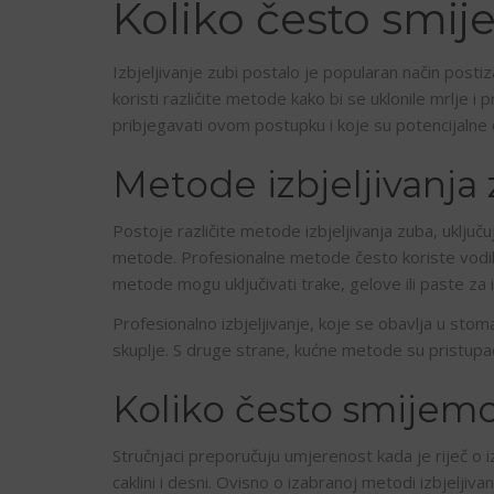
Koliko često smije
Izbjeljivanje zubi postalo je popularan način post
koristi različite metode kako bi se uklonile mrlje i 
pribjegavati ovom postupku i koje su potencijalne
Metode izbjeljivanja
Postoje različite metode izbjeljivanja zuba, uključ
metode. Profesionalne metode često koriste vodiko
metode mogu uključivati trake, gelove ili paste za i
Profesionalno izbjeljivanje, koje se obavlja u stoma
skuplje. S druge strane, kućne metode su pristupačni
Koliko često smijemo 
Stručnjaci preporučuju umjerenost kada je riječ o iz
caklini i desni. Ovisno o izabranoj metodi izbjeljiv