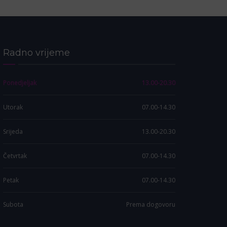
Radno vrijeme
Ponedjeljak
13.00-20.30
Utorak
07.00-14.30
Srijeda
13.00-20.30
Četvrtak
07.00-14.30
Petak
07.00-14.30
Subota
Prema dogovoru