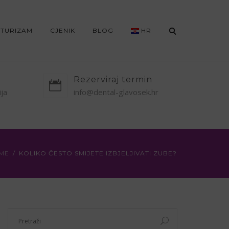
 TURIZAM
CJENIK
BLOG
HR
Rezerviraj termin
ija
info@dental-glavosek.hr
ME
KOLIKO ČESTO SMIJETE IZBJELJIVATI ZUBE?