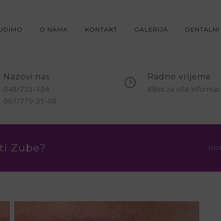
NUDIMO
O NAMA
KONTAKT
GALERIJA
DENTALNI
Nazovi nas
Radno vrijeme
048/733-104
Klikni za više informac
097/779-31-08
ati Zube?
HO