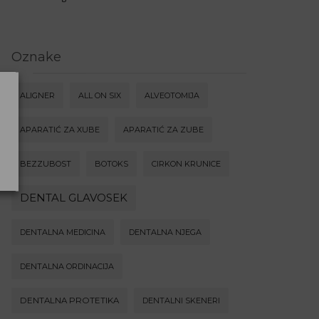
Oznake
ALIGNER
ALL ON SIX
ALVEOTOMIJA
APARATIĆ ZA XUBE
APARATIĆ ZA ZUBE
BEZZUBOST
BOTOKS
CIRKON KRUNICE
DENTAL GLAVOSEK
DENTALNA MEDICINA
DENTALNA NJEGA
DENTALNA ORDINACIJA
DENTALNA PROTETIKA
DENTALNI SKENERI