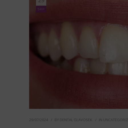
29
SRP
29/07/2024
BY
DENTAL GLAVOSEK
IN
UNCATEGORI