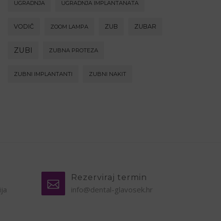
UGRADNJA
UGRADNJA IMPLANTANATA
VODIČ
ZUB
ZUBAR
ZOOM LAMPA
ZUBI
ZUBNA PROTEZA
ZUBNI IMPLANTANTI
ZUBNI NAKIT
Rezerviraj termin
ija
info@dental-glavosek.hr