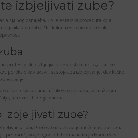
te izbjeljivati zube?
izanja sjajnog osmijeha. To je estetska procedura koja
promijenila boja zuba. No, koliko često bismo trebali
 opasnosti?
 zuba
ujući profesionalno izbjeljivanje kod stomatologa i kućne
v peroksid kao aktivni sastojak za izbjeljivanje, dok kućne
zbjeljivanje.
tološkim ordinacijama, učinkovito je i brzo, ali može biti
je, ali rezultati mogu varirati.
izbjeljivati zube?
bjeljivanju zubi. Prečesto izbjeljivanje može nanijeti štetu
anja, preporučljivo je ograničiti tretmane na jednom u šest