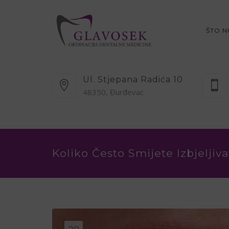
ŠTO 
Ul. Stjepana Radića 10
48350, Đurđevac
Koliko Često Smijete Izbjeljiv