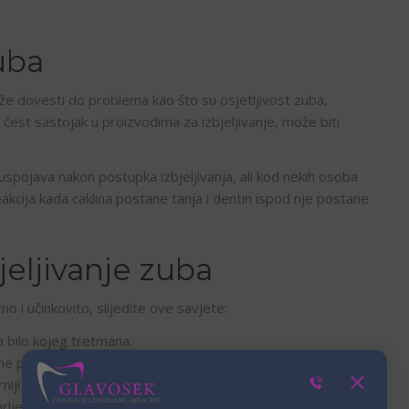
uba
e dovesti do problema kao što su osjetljivost zuba,
, čest sastojak u proizvodima za izbjeljivanje, može biti
uspojava nakon postupka izbjeljivanja, ali kod nekih osoba
eakcija kada caklina postane tanja i dentin ispod nje postane
jeljivanje zuba
no i učinkovito, slijedite ove savjete:
 bilo kojeg tretmana.
i ne prekoračujte preporučeno trajanje tretmana.
iji i nadgledani od strane stručnjaka.
mrlje na zubima.