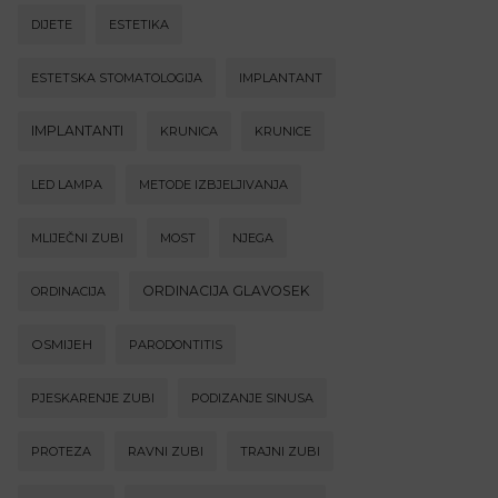
DIJETE
ESTETIKA
ESTETSKA STOMATOLOGIJA
IMPLANTANT
IMPLANTANTI
KRUNICA
KRUNICE
LED LAMPA
METODE IZBJELJIVANJA
MLIJEČNI ZUBI
MOST
NJEGA
ORDINACIJA GLAVOSEK
ORDINACIJA
OSMIJEH
PARODONTITIS
PJESKARENJE ZUBI
PODIZANJE SINUSA
PROTEZA
RAVNI ZUBI
TRAJNI ZUBI