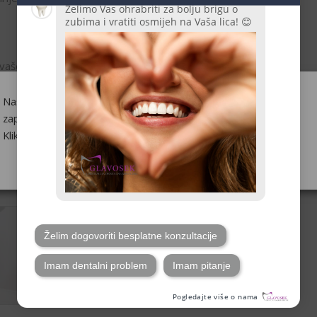
vašeg osmijeha, ali važno je biti oprezan kako bi se
tacija sa stomatologom ključni su koraci za postizanje
ite da umjerenost osigurava zdravlje vaših zubi na duge
Naša web-stranica upotrebljava kolačiće kako bismo Vas
zapamtili i razumjeli kako upotrebljavate našu web-stranicu.
Klikom na "Prihvaćam" pristajete na upotrebu SVIH kolačića.
Postavke kolačića
Saznaj više
Prihvaćam
SHARE:
NEXT POST
Koliko dugo traju zubni
implantati?