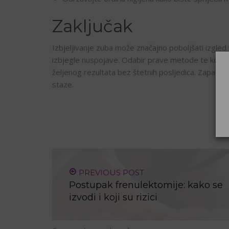
Zaključak
Izbjeljivanje zuba može značajno poboljšati izgled 
izbjegle nuspojave. Odabir prave metode te konzul
željenog rezultata bez štetnih posljedica. Zapamt
staze.
PREVIOUS POST
Postupak frenulektomije: kako se
izvodi i koji su rizici