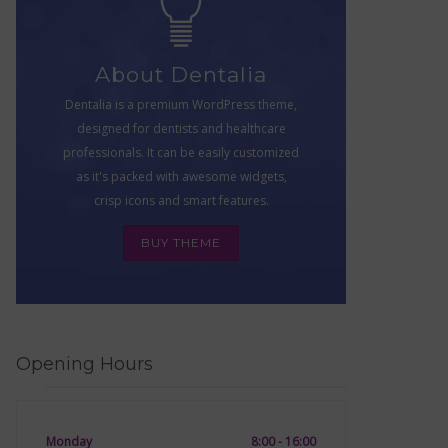
About Dentalia
Dentalia is a premium WordPress theme,
designed for dentists and healthcare
professionals. It can be easily customized
as it's packed with awesome widgets,
crisp icons and smart features.
BUY THEME
Opening Hours
Monday
8:00 - 16:00