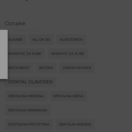
Oznake
ALIGNER
ALL ON SIX
ALVEOTOMIJA
APARATIĆ ZA XUBE
APARATIĆ ZA ZUBE
BEZZUBOST
BOTOKS
CIRKON KRUNICE
DENTAL GLAVOSEK
DENTALNA MEDICINA
DENTALNA NJEGA
DENTALNA ORDINACIJA
DENTALNA PROTETIKA
DENTALNI SKENERI