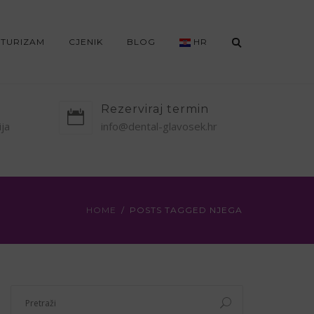
 TURIZAM
CJENIK
BLOG
HR
Rezerviraj termin
ija
info@dental-glavosek.hr
HOME
POSTS TAGGED NJEGA