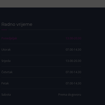
Radno vrijeme
Ponedjeljak
13.00-20.30
Utorak
07.00-14.30
Srijeda
13.00-20.30
Četvrtak
07.00-14.30
Petak
07.00-14.30
Subota
Prema dogovoru