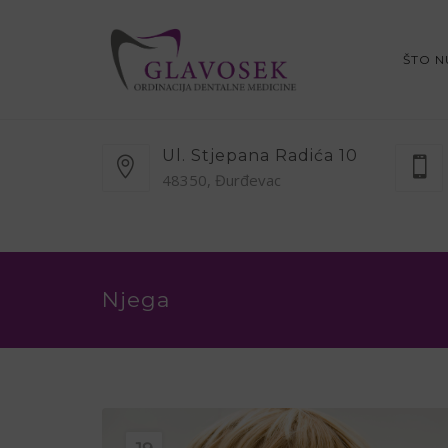
ŠTO 
Ul. Stjepana Radića 10
48350, Đurđevac
Njega