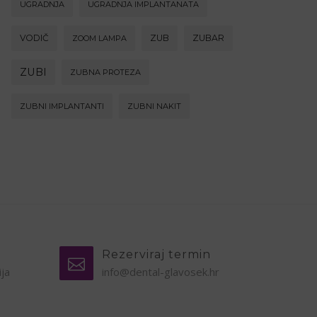
UGRADNJA
UGRADNJA IMPLANTANATA
VODIČ
ZUB
ZUBAR
ZOOM LAMPA
ZUBI
ZUBNA PROTEZA
ZUBNI IMPLANTANTI
ZUBNI NAKIT
Rezerviraj termin
ija
info@dental-glavosek.hr