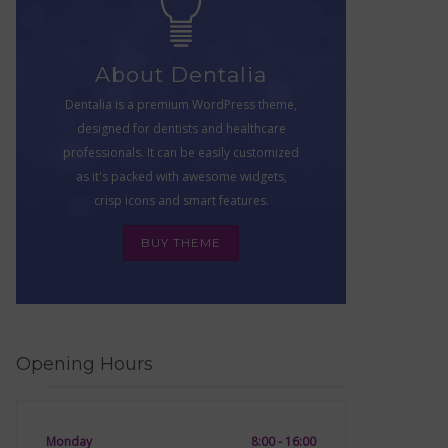
About Dentalia
Dentalia is a premium WordPress theme,
designed for dentists and healthcare
professionals. It can be easily customized
as it's packed with awesome widgets,
crisp icons and smart features.
BUY THEME
Opening Hours
Monday
8:00 - 16:00