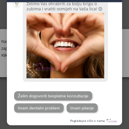
Naša web-stranica upotrebljava kolačiće kako bismo Vas
zapamtili i razumjeli kako upotrebljavate našu web-stranicu.
Klikom na "Prihvaćam" pristajete na upotrebu SVIH kolačića.
Postavke kolačića
Saznaj više
Prihvaćam