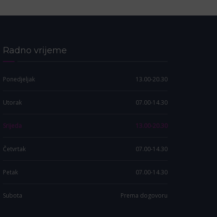
Radno vrijeme
Ponedjeljak
13.00-20.30
Utorak
07.00-14.30
Srijeda
13.00-20.30
Četvrtak
07.00-14.30
Petak
07.00-14.30
Subota
Prema dogovoru