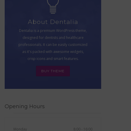
About Dentalia
Dentalia is a premium WordPress theme,
designed for dentists and healthcare
professionals. It can be easily customized
as it's packed with awesome widgets,
crisp icons and smart features.
BUY THEME
Opening Hours
Monday
8:00 - 16:00