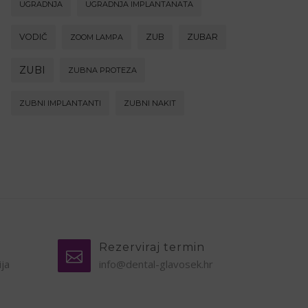
UGRADNJA
UGRADNJA IMPLANTANATA
VODIČ
ZUB
ZUBAR
ZOOM LAMPA
ZUBI
ZUBNA PROTEZA
ZUBNI IMPLANTANTI
ZUBNI NAKIT
Rezerviraj termin
ija
info@dental-glavosek.hr