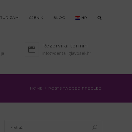
 TURIZAM
CJENIK
BLOG
HR
Rezerviraj termin
ija
info@dental-glavosek.hr
HOME
POSTS TAGGED PREGLED