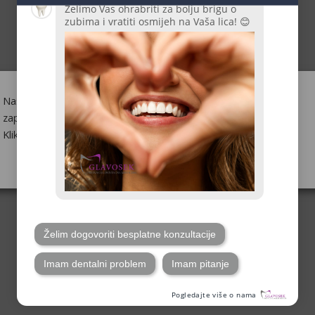
Naša web-stranica upotrebljava kolačiće kako bismo Vas
zapamtili i razumjeli kako upotrebljavate našu web-stranicu.
Klikom na "Prihvaćam" pristajete na upotrebu SVIH kolačića.
Postavke kolačića
Saznaj više
Prihvaćam