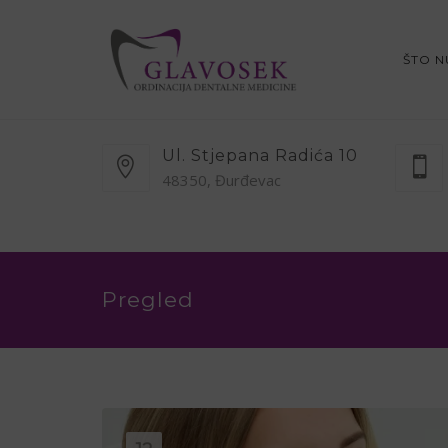
ŠTO 
Ul. Stjepana Radića 10
48350, Đurđevac
Pregled