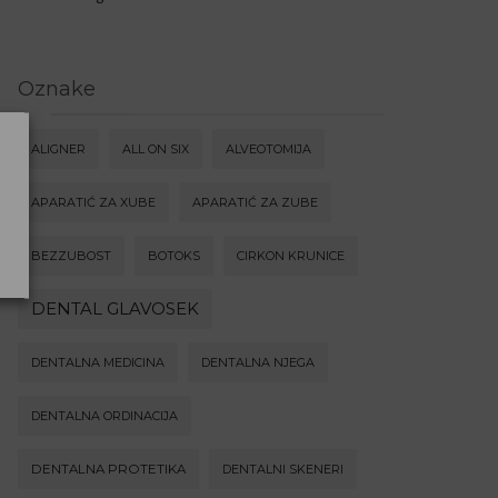
Oznake
ALIGNER
ALL ON SIX
ALVEOTOMIJA
APARATIĆ ZA XUBE
APARATIĆ ZA ZUBE
BEZZUBOST
BOTOKS
CIRKON KRUNICE
DENTAL GLAVOSEK
DENTALNA MEDICINA
DENTALNA NJEGA
DENTALNA ORDINACIJA
DENTALNA PROTETIKA
DENTALNI SKENERI