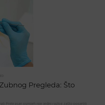
ZED
 Zubnog Pregleda: Što
ti Prekrasan osmijeh nije jedini razlog zašto posjetiti