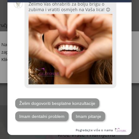
ručju estetske medicine
. Kombinacija znanstvenih
am postizanje impresivnih rezultata bez potrebe za
etodi, pomlađivanje kože postalo je dostupnije i sigurnije
Naša web-stranica upotrebljava kolačiće kako bismo Vas
zapamtili i razumjeli kako upotrebljavate našu web-stranicu.
jučna je kako bismo omogućili informirane odluke o
Klikom na "Prihvaćam" pristajete na upotrebu SVIH kolačića.
a prirodan način.
Postavke kolačića
Saznaj više
Prihvaćam
SHARE:
NEXT POST
Terapijska udlaga za zube: Vodič
kroz vrste i namjenu