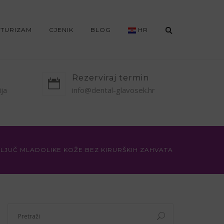
 TURIZAM
CJENIK
BLOG
HR
Rezerviraj termin
ija
info@dental-glavosek.hr
KLJUČ MLADOLIKE KOŽE BEZ KIRURŠKIH ZAHVATA