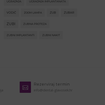
UGRADNJA
UGRADNJA IMPLANTANATA
VODIČ
ZUB
ZUBAR
ZOOM LAMPA
ZUBI
ZUBNA PROTEZA
ZUBNI IMPLANTANTI
ZUBNI NAKIT
Rezerviraj termin
ija
info@dental-glavosek.hr