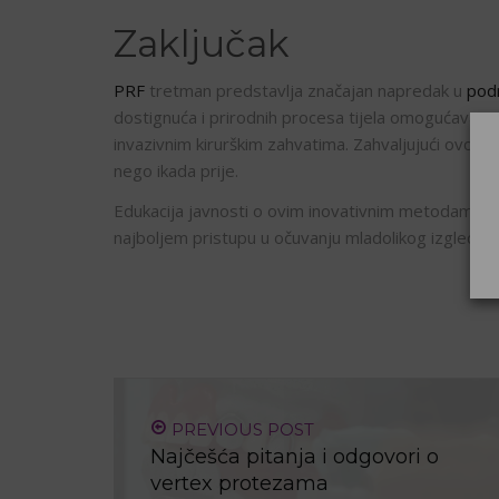
Zaključak
PRF
tretman predstavlja značajan napredak u
pod
dostignuća i prirodnih procesa tijela omogućava n
invazivnim kirurškim zahvatima. Zahvaljujući ovoj m
nego ikada prije.
Edukacija javnosti o ovim inovativnim metodama kl
najboljem pristupu u očuvanju mladolikog izgleda n
PREVIOUS POST
Najčešća pitanja i odgovori o
vertex protezama