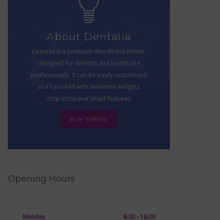
About Dentalia
Dentalia is a premium WordPress theme,
designed for dentists and healthcare
professionals. It can be easily customized
as it's packed with awesome widgets,
crisp icons and smart features.
BUY THEME
Opening Hours
Monday
8:00 - 16:00