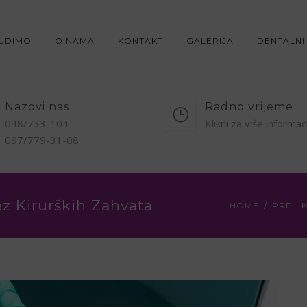
NUDIMO
O NAMA
KONTAKT
GALERIJA
DENTALNI
Nazovi nas
Radno vrijeme
048/733-104
Klikni za više informac
097/779-31-08
z Kirurških Zahvata
HOME
PRF – 