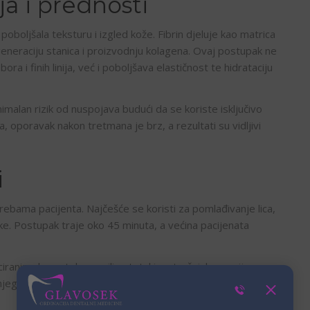
a i prednosti
oboljšala teksturu i izgled kože. Fibrin djeluje kao matrica
eneraciju stanica i proizvodnju kolagena. Ovaj postupak ne
a i finih linija, već i poboljšava elastičnost te hidrataciju
malan rizik od nuspojava budući da se koriste isključivo
ga, oporavak nakon tretmana je brz, a rezultati su vidljivi
i
ebama pacijenta. Najčešće se koristi za pomlađivanje lica,
ruke. Postupak traje oko 45 minuta, a većina pacijenata
ficiranim dermatologom ili estetskim stručnjakom prije
njegova prikladnost za individualne potrebe svakog