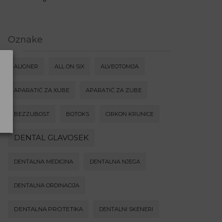
Oznake
ALIGNER
ALL ON SIX
ALVEOTOMIJA
APARATIĆ ZA XUBE
APARATIĆ ZA ZUBE
BEZZUBOST
BOTOKS
CIRKON KRUNICE
DENTAL GLAVOSEK
DENTALNA MEDICINA
DENTALNA NJEGA
DENTALNA ORDINACIJA
DENTALNA PROTETIKA
DENTALNI SKENERI