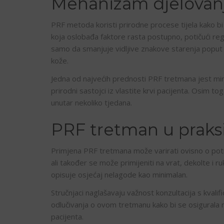
Mehanizam djelovanj
PRF metoda koristi prirodne procese tijela kako bi p
koja oslobađa faktore rasta postupno, potičući reg
samo da smanjuje vidljive znakove starenja poput bor
kože.
Jedna od najvećih prednosti PRF tretmana jest mini
prirodni sastojci iz vlastite krvi pacijenta. Osim to
unutar nekoliko tjedana.
PRF tretman u praks
Primjena PRF tretmana može varirati ovisno o potr
ali također se može primijeniti na vrat, dekolte i 
opisuje osjećaj nelagode kao minimalan.
Stručnjaci naglašavaju važnost konzultacija s kvali
odlučivanja o ovom tretmanu kako bi se osigurala 
pacijenta.