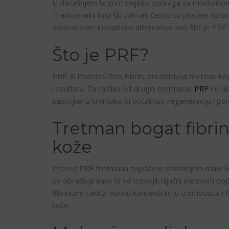
U današnjem brzom svijetu, potraga za mladolikom
Tradicionalni kirurški zahvati često su praćeni riz
donose nam inovativne alternative kao što je PRF 
Što je PRF?
PRF, ili Platelet-Rich Fibrin, predstavlja metodu ko
rezultata. Za razliku od drugih tretmana,
PRF
ne ukl
sastojke iz krvi kako bi potaknuo regeneraciju i pom
Tretman bogat fibri
kože
Proces PRF tretmana započinje uzimanjem male koli
se obrađuje kako bi se izdvojili ključni elementi pop
fibrinom) sadrži visoku koncentraciju trombocita i 
kože.