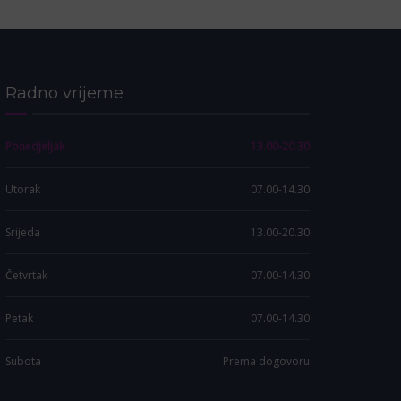
Radno vrijeme
Ponedjeljak
13.00-20.30
Utorak
07.00-14.30
Srijeda
13.00-20.30
Četvrtak
07.00-14.30
Petak
07.00-14.30
Subota
Prema dogovoru