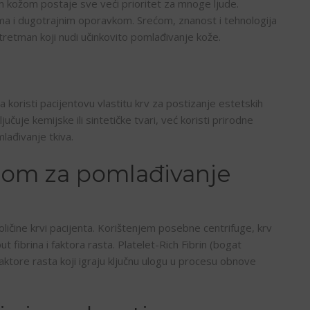
 kožom postaje sve veći prioritet za mnoge ljude.
icima i dugotrajnim oporavkom. Srećom, znanost i tehnologija
tretman koji nudi učinkovito pomlađivanje kože.
ja koristi pacijentovu vlastitu krv za postizanje estetskih
jučuje kemijske ili sintetičke tvari, već koristi prirodne
lađivanje tkiva.
nom za pomlađivanje
čine krvi pacijenta. Korištenjem posebne centrifuge, krv
ut fibrina i faktora rasta. Platelet-Rich Fibrin (bogat
faktore rasta koji igraju ključnu ulogu u procesu obnove