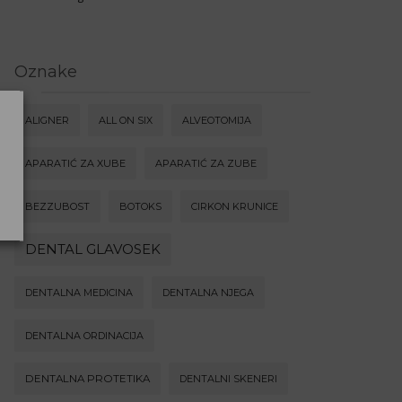
Oznake
ALIGNER
ALL ON SIX
ALVEOTOMIJA
APARATIĆ ZA XUBE
APARATIĆ ZA ZUBE
BEZZUBOST
BOTOKS
CIRKON KRUNICE
DENTAL GLAVOSEK
DENTALNA MEDICINA
DENTALNA NJEGA
DENTALNA ORDINACIJA
DENTALNA PROTETIKA
DENTALNI SKENERI