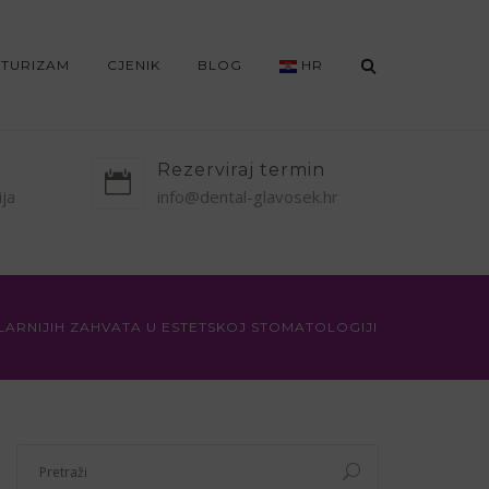
 TURIZAM
CJENIK
BLOG
HR
Rezerviraj termin
ija
info@dental-glavosek.hr
LARNIJIH ZAHVATA U ESTETSKOJ STOMATOLOGIJI