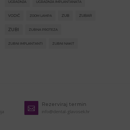
UGRADNJA
UGRADNJA IMPLANTANATA
VODIČ
ZUB
ZUBAR
ZOOM LAMPA
ZUBI
ZUBNA PROTEZA
ZUBNI IMPLANTANTI
ZUBNI NAKIT
Rezerviraj termin
ija
info@dental-glavosek.hr