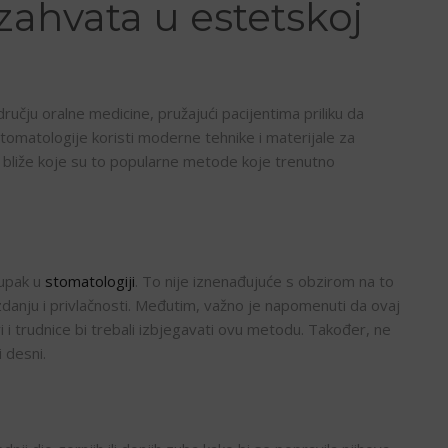
zahvata u estetskoj
učju oralne medicine, pružajući pacijentima priliku da
stomatologije koristi moderne tehnike i materijale za
mo bliže koje su to popularne metode koje trenutno
tupak u
stomatologiji
. To nije iznenađujuće s obzirom na to
anju i privlačnosti. Međutim, važno je napomenuti da ovaj
i i trudnice bi trebali izbjegavati ovu metodu. Također, ne
 desni.