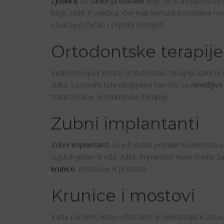
Ljuskice
su
tanke presvlake
koje se stavljaju na pre
boja, oblik ili veličina. Ovi mali komadi porcelana mo
stvarajući čvršći i svjetliji osmijeh.
Ortodontske terapije
Veliki broj ljudi koristi ortodontsku terapiju kako b
zuba. Sa novim tehnologijama kao što su
nevidljiv
tradicionalne ortodontske terapije.
Zubni implantanti
Zubni implantanti
su još jedna popularna metoda u 
izgubili jedan ili više zuba. Implantati nude trajn
krunice
, mostove ili proteze.
Krunice i mostovi
Kada pacijenti imaju oštećene ili nedostajuće zube