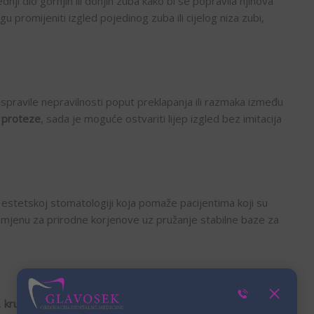
dnji dio gornjih ili donjih zuba kako bi se popravila njihova
gu promijeniti izgled pojedinog zuba ili cijelog niza zubi,
i ispravile nepravilnosti poput preklapanja ili razmaka između
e proteze
, sada je moguće ostvariti lijep izgled bez imitacija
estetskoj stomatologiji koja pomaže pacijentima koji su
u zamjenu za prirodne korjenove uz pružanje stabilne baze za
,
krunice i mostovi
mogu ponuditi rješenje koje ne samo da