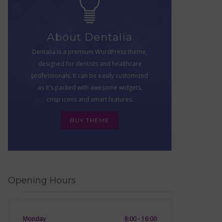
About Dentalia
Dentalia is a premium WordPress theme,
designed for dentists and healthcare
professionals. It can be easily customized
as it's packed with awesome widgets,
crisp icons and smart features.
BUY THEME
Opening Hours
Monday
8:00 - 16:00