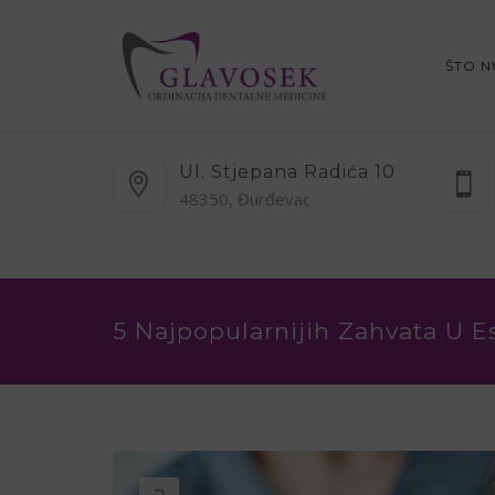
ŠTO 
Ul. Stjepana Radića 10
48350, Đurđevac
5 Najpopularnijih Zahvata U E