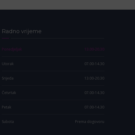
Radno vrijeme
Ponedjeljak
13.00-20.30
Utorak
07.00-14.30
Srijeda
13.00-20.30
Četvrtak
07.00-14.30
Petak
07.00-14.30
Subota
Prema dogovoru