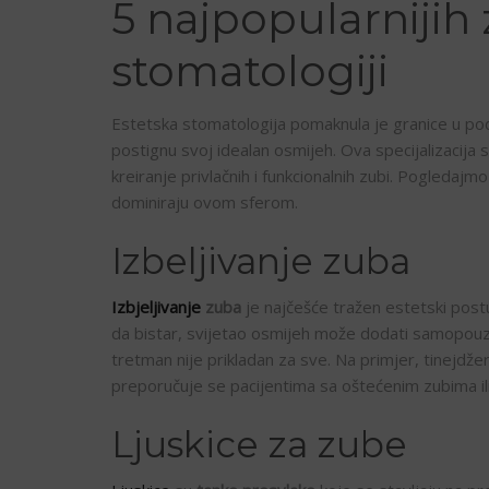
5 najpopularnijih 
stomatologiji
Estetska stomatologija pomaknula je granice u podr
postignu svoj idealan osmijeh. Ova specijalizacija 
kreiranje privlačnih i funkcionalnih zubi. Pogledaj
dominiraju ovom sferom.
Izbeljivanje zuba
Izbjeljivanje
zuba
je najčešće tražen estetski pos
da bistar, svijetao osmijeh može dodati samopouzd
tretman nije prikladan za sve. Na primjer, tinejdžer
preporučuje se pacijentima sa oštećenim zubima ili
Ljuskice za zube