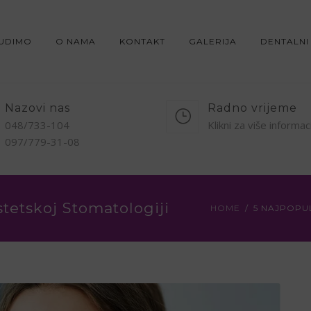
NUDIMO
O NAMA
KONTAKT
GALERIJA
DENTALNI
Nazovi nas
Radno vrijeme
048/733-104
Klikni za više informac
097/779-31-08
stetskoj Stomatologiji
HOME
5 NAJPOPU