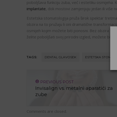
poboljšava funkciju zuba, već i estetiku osmijeha. K
implantate
, dok mostovi zamjenjuju jedan ili više 
Estetska stomatologija pruža širok spektar tretma
obzira na to pružaju li oni dramatične transformacije
osmijeh kojim možete biti ponosni. Bez obzira traž
želite poboljšati svoj prirodni izgled, možete biti 
TAGS:
DENTAL GLAVOSEK
ESTETSKA STOMAT
PREVIOUS POST
Invisalign vs. metalni aparatići za
zube
Comments are closed.